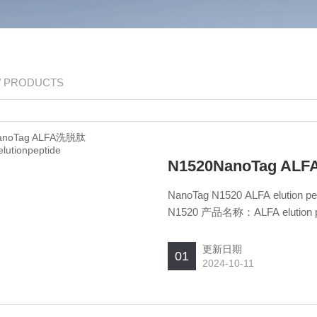
/ PRODUCTS
N1520NanoTag ALF
NanoTag N1520 ALFA elu
N1520 产品名称：ALFA elution peptide 
10mgALFAelutionpeptide
更新日期
01
2024-10-11