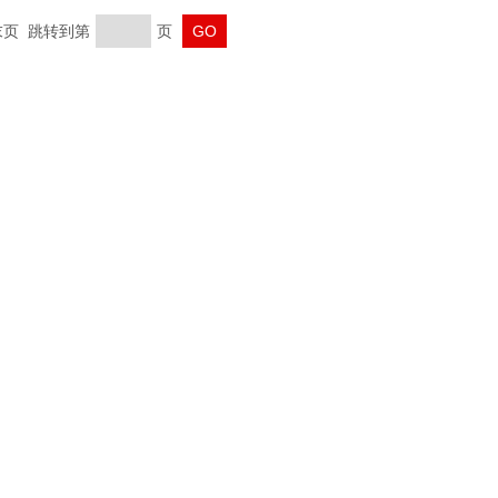
 末页 跳转到第
页