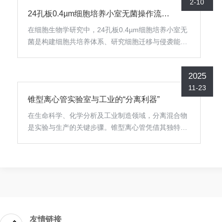
2-10
再生医学开辟了新路径。本文聚焦转染试剂在干细胞
24孔板0.4µm细胞培养小室无菌操作流程：跨越屏障的精密艺术
与体内递送中的关键技术与应用策略，解析其科学原
理与未来发展方向。一、干细胞中的转染应用：精准
在细胞生物学研究中，24孔板0.4µm细胞培养小室无
修饰与功能重塑干细胞因具有自我更新与多向分化潜
菌是构建细胞共培养体系、研究细胞迁移与侵袭能力
能，成为基因治疗与再生医学的理想载体。转染试剂
的经典工具。该孔径既能有效分隔上下室细胞，允许
在此领域的核心目标是...
信号分子自由流通，又能阻止细胞随意穿越，是模拟
2025
体内生理屏障的理想模型。然而，这一精密实验的成
11-23
功与否，高度依赖于严格的无菌操作流程。本文将系
锥型离心管实验室与工业的“分离利器”
统阐述从实验准备到细胞接种的全过程无菌操作规
范，旨在为科研工作者提供一套标准化、可复制的操
在生命科学、化学分析及工业制造领域，分离混合物
作指南。一、实验准备与环境灭菌：构筑无菌防线在
是实验与生产的关键步骤。锥型离心管凭借其独特的
进行任何细胞操作之前，构建一个洁净的无菌环境是
锥形设计、高强度材质与精准刻度，成为离心分离、
首要...
样品保存及微量分析的核心工具，广泛应用于科研、
医疗及工业生产场景。一、高效离心分离：精准分
层，提升纯度锥型离心管的锥形底部设计可集中沉淀
物，减少残留，显著提高分离效率。在生物实验室
中，1.5mL/2mL常用于细胞沉淀、DNA提取及蛋白质
纯化。例如，在PCR反应后，通过高速离心，锥形管
友情链接