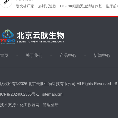
底部可形成紧密的DNA沉淀，上清液与沉淀层界限清
耐火砖厂家
热封试验仪
DC/CIK细胞无血清培养基
临床前
晰，便于后...
首页
关于我们
产品中心
新闻中心
版权所有©2026 北京云肽生物科技有限公司 All Rights Reserved
备
ICP备2024062355号-1
sitemap.xml
技术支持：
化工仪器网
管理登陆