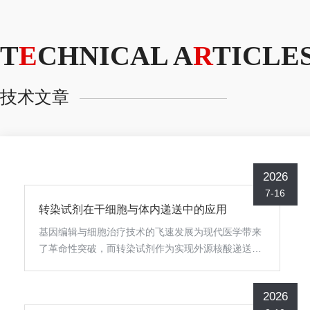
T
E
CHNICAL A
R
TICLE
技术文章
2026
7-16
转染试剂在干细胞与体内递送中的应用
基因编辑与细胞治疗技术的飞速发展为现代医学带来
了革命性突破，而转染试剂作为实现外源核酸递送的
核心工具，在干细胞研究与体内基因治疗中扮演着至
关重要的角色。通过精准调控基因表达，它能够赋予
2026
干细胞特定功能或直接修饰体内细胞，为疾病治疗与