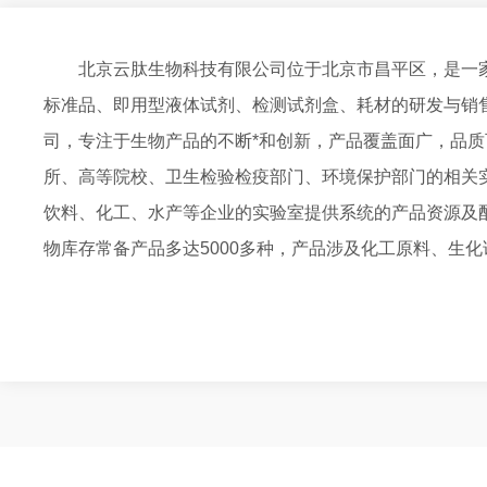
北京云肽生物科技有限公司位于北京市昌平区，是一
标准品、即用型液体试剂、检测试剂盒、耗材的研发与销
司，专注于生物产品的不断*和创新，产品覆盖面广，品
所、高等院校、卫生检验检疫部门、环境保护部门的相关
饮料、化工、水产等企业的实验室提供系统的产品资源及
物库存常备产品多达5000多种，产品涉及化工原料、生
细胞培养及检测试剂、实验耗材，常规及仪器设备等，提
物学、免疫学、生物医学等领域的多种试剂及试剂盒，同
剂，经营的进口品牌涵盖
Qiagen,Omega,Sigma,Invitrogen,Roche,Abcam,Santacruz