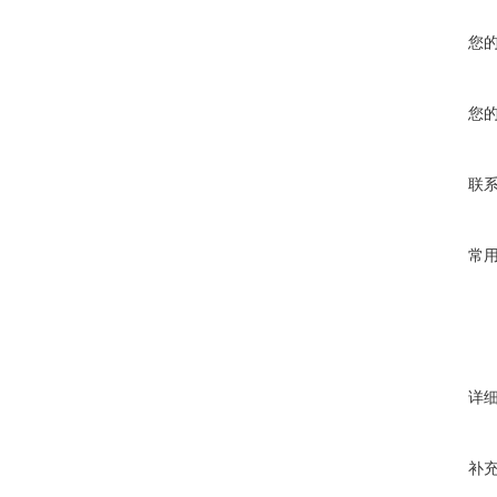
您
您
联
常
详
补