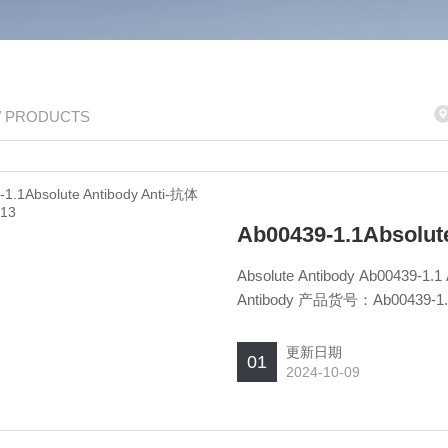
/ PRODUCTS
Ab00439-1.1Absolu
Absolute Antibody Ab00439
Antibody 产品货号：Ab00439-1
Antibody Anti-抗体TrkA MN
更新日期
01
2024-10-09