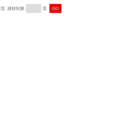
 末页 跳转到第
页