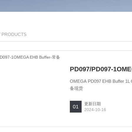
/ PRODUCTS
PD097/PD097-1OM
OMEGA PD097 EHB Buffer 1L OMEGA PD097-1 EHB Buffer 100ml OMEGA EHB Buffer-常
备现货
更新日期
01
2024-10-16