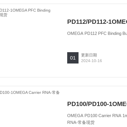
PD112/PD112-1OME
更新日期
01
2024-10-16
PD100/PD100-1OM
OMEGA PD100 Carrier RNA 1mg OMEGA PD100-1 Carrier RNA 30mg OMEGA Carrier
RNA-常备现货