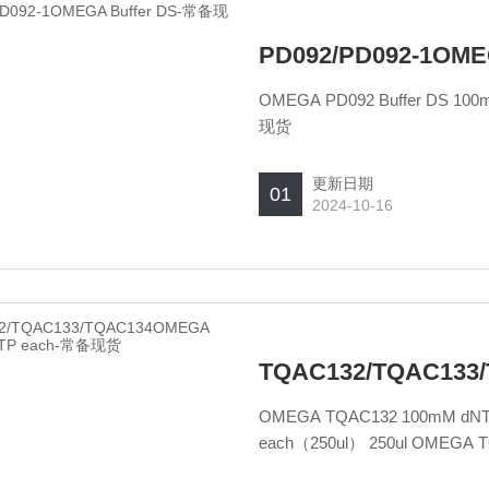
PD092/PD092-1OM
OMEGA PD092 Buffer DS 100ml OMEGA PD092-1 Buffer DS 10ml OMEGA Buffer DS-常备
现货
更新日期
01
2024-10-16
OMEGA TQAC132 100mM dNTP each（250ul） 250ul OMEGA TQAC133 100mM dNTP
each（250ul） 250ul OMEGA TQAC134 100mM dNTP each（250ul） 250ul OMEGA 100mM
dNTP each-常备现货