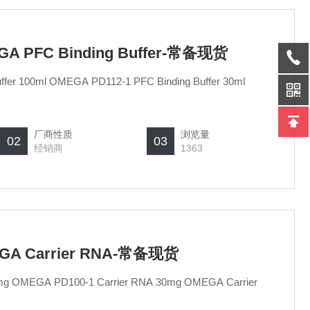
GA PFC Binding Buffer-常备现货
OMEGA PD112 PFC Binding Buffer 100ml OMEGA PD112-1 PFC Binding Buffer 30ml
厂商性质
浏览量
02
03
经销商
1363
EGA Carrier RNA-常备现货