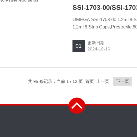
OMEGA SSI-1703-00 1.2ml 8-Strip Caps,Non-strerile,80 strips 80 strips OMEGA SSI-1703-S0
1.2ml 8-Strip Caps,Prestrerile,805 strips 805 strips OMEGA 1.2ml 8-Strip 
strips
更新日期
01
2024-10-16
共 95 条记录，当前 1 / 12 页 首页 上一页
下一页