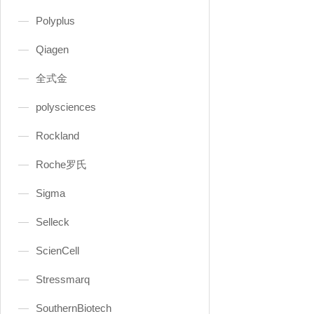
Polyplus
Qiagen
全式金
polysciences
Rockland
Roche罗氏
Sigma
Selleck
ScienCell
Stressmarq
SouthernBiotech