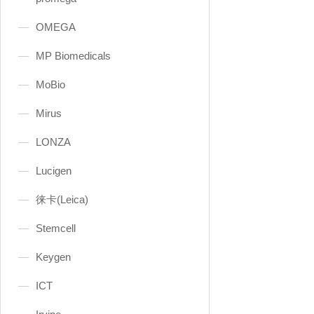
OMEGA
MP Biomedicals
MoBio
Mirus
LONZA
Lucigen
徕卡(Leica)
Stemcell
Keygen
ICT