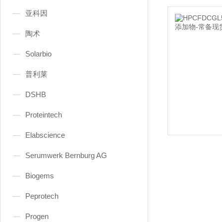
亚科因
陶术
Solarbio
普利莱
DSHB
Proteintech
Elabscience
Serumwerk Bernburg AG
Biogems
Peprotech
Progen