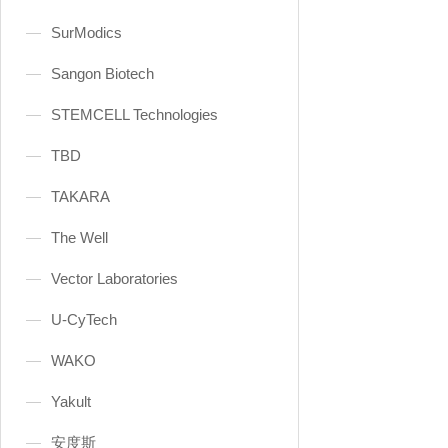
SurModics
Sangon Biotech
STEMCELL Technologies
TBD
TAKARA
The Well
Vector Laboratories
U-CyTech
WAKO
Yakult
安度斯