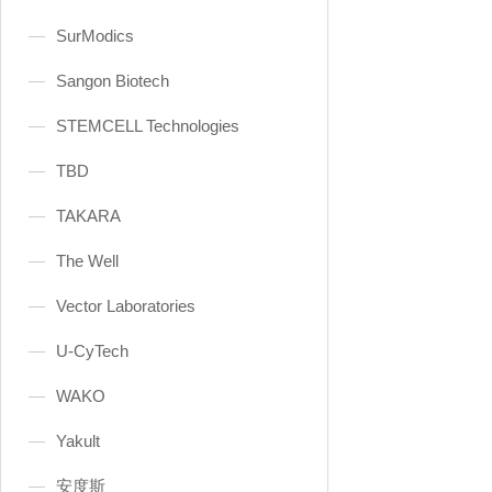
SurModics
Sangon Biotech
STEMCELL Technologies
TBD
TAKARA
The Well
Vector Laboratories
U-CyTech
WAKO
Yakult
安度斯