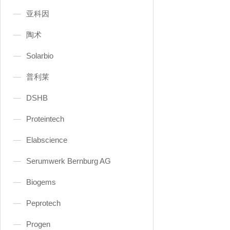
亚科因
陶术
Solarbio
普利莱
DSHB
Proteintech
Elabscience
Serumwerk Bernburg AG
Biogems
Peprotech
Progen