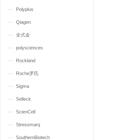
Polyplus
Qiagen
全式金
polysciences
Rockland
Roche罗氏
Sigma
Selleck
ScienCell
Stressmarq
SouthernBiotech