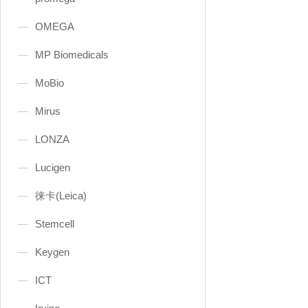
OMEGA
MP Biomedicals
MoBio
Mirus
LONZA
Lucigen
徕卡(Leica)
Stemcell
Keygen
ICT