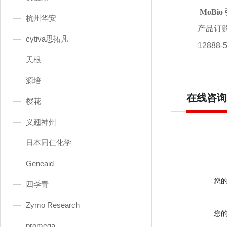
MoBi
杭州华安
产品订
cytiva思拓凡
12888
天根
源培
在线咨询
樱花
义翘神州
日本同仁化学
Geneaid
您
四季青
Zymo Research
您
promega