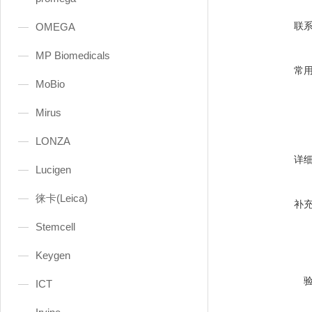
联
OMEGA
MP Biomedicals
常
MoBio
Mirus
LONZA
详
Lucigen
徕卡(Leica)
补
Stemcell
Keygen
ICT