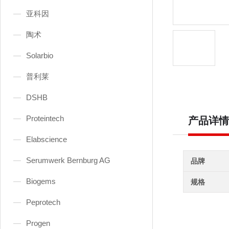
亚科因
陶术
Solarbio
普利莱
DSHB
Proteintech
产品详情
Elabscience
Serumwerk Bernburg AG
品牌
Biogems
规格
Peprotech
Progen