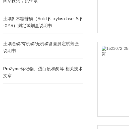
面活性剂，抗生素
土壤β-木糖苷酶（Solid-β- xylosidase, S-β
-XYS）测定试剂盒说明书
土壤总磷/有机磷/无机磷含量测定试剂盒
说明书
ProZyme标记物、蛋白质和酶等-相关技术
文章