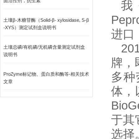
面活性剂，抗生素
我
Pepr
土壤β-木糖苷酶（Solid-β- xylosidase, S-β
-XYS）测定试剂盒说明书
进口
2
土壤总磷/有机磷/无机磷含量测定试剂盒
说明书
牌，
多种
ProZyme标记物、蛋白质和酶等-相关技术
文章
体，
Bi
于其
选择