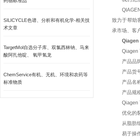
药物标准品
QIA
SILICYCLE色谱、分析和有机化学-相关技
致力于帮助
术文章
承市场、客
Qiagen 
TargetMol自选分子库、双氯西林钠、马来
Qiagen 
酸阿扎他啶、 氧甲氢龙
产品品
产品货
ChemService有机、无机、环境和农药等
标准物质
产品名
产品规
Qiagen 
优化的
从脂肪
易于操