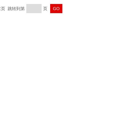
 末页 跳转到第
页