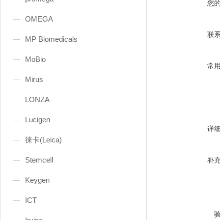
您
OMEGA
联
MP Biomedicals
MoBio
常
Mirus
LONZA
Lucigen
详
徕卡(Leica)
Stemcell
补
Keygen
ICT