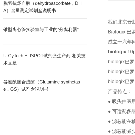
脱氢抗坏血酸（dehydroascorbate，DH
A）含量测定试剂盒说明书
我们北京云肽
锥型离心管实验室与工业的“分离利器”
Biologi
成立十六年
biologix 
U-CyTech ELISPOT试剂盒生产商-相关技
biologix巴
术文章
biologix巴
biologix巴
谷氨酰胺合成酶（Glutamine synthetas
e，GS）试剂盒说明书
产品特点：
● 吸头由医
● 可适配多
● 滤芯能
● 滤芯能