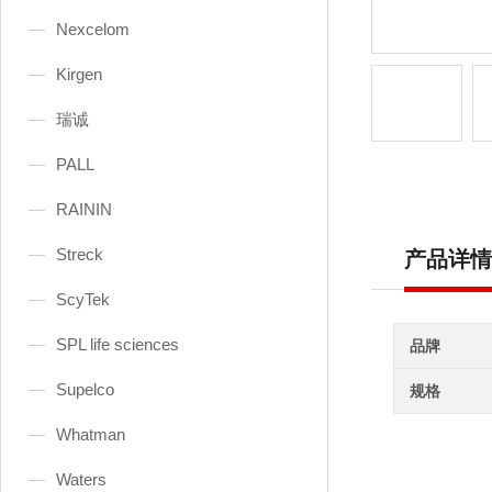
Nexcelom
Kirgen
瑞诚
PALL
RAININ
Streck
产品详情
ScyTek
SPL life sciences
品牌
Supelco
规格
Whatman
Waters