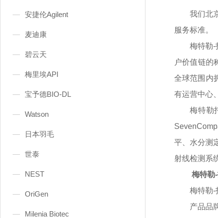
我们北
安捷伦Agilent
服务标准。
麦迪康
梅特勒
碧云天
户价值链的
梅里埃API
全球范围内
宝予德BIO-DL
有运营中心
梅特勒
Watson
SevenC
日本羽毛
平、水分测
世泰
射线检测系
NEST
梅特勒-
梅特勒
OriGen
产品品
Milenia Biotec