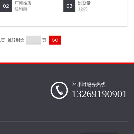
厂商性质
浏览量
02
03
经销商
1265
 末页 跳转到第
页
24小时服务热线
13269190901