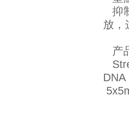
抑
放，
产
St
DNA
5x5