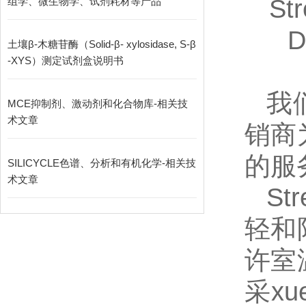
St
组学、微生物学、试剂耗材等产品
D
土壤β-木糖苷酶（Solid-β- xylosidase, S-β
-XYS）测定试剂盒说明书
我
MCE抑制剂、激动剂和化合物库-相关技
术文章
销商
的服
SILICYCLE色谱、分析和有机化学-相关技
术文章
St
轻和
许室
采
xu