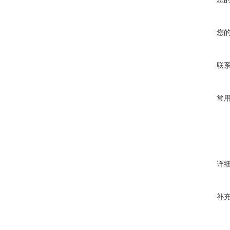
您
联
常
详
补