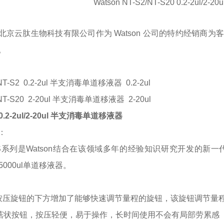
Watson NT-S2/NT-S20 0.2-2ul
北京
云肽生物
科技有限公司作为
Watson
公司的特约经销商为客
。
NT-S2
0.2-2ul 半支消毒单道移液器 0.2-2ul
NT-S20 2-20ul 半支消毒单道移液器 2-20ul
 0.2-2ul/2-20ul 半支消毒单道移液器
：
-S系列是Watson结合在该领域多年的经验知识研究开发的新一代微量移
、5000ul单道移液器。
通按压旋钮的下方增加了能够快速调节量程的旋钮，该旋钮调节量
特蘑菇状按钮，按压轻便，易于操作，长时间使用不会有局部劳累感