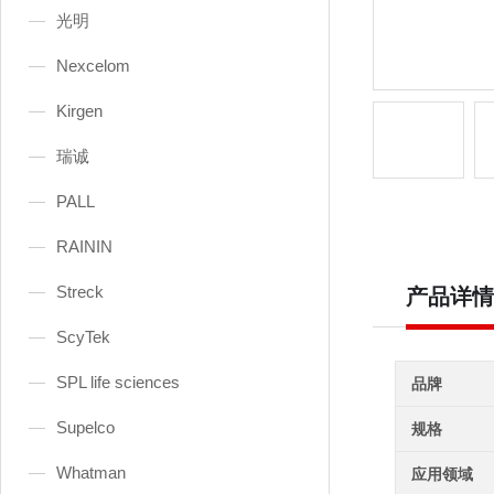
光明
Nexcelom
Kirgen
瑞诚
PALL
RAININ
Streck
产品详情
ScyTek
SPL life sciences
品牌
Supelco
规格
Whatman
应用领域