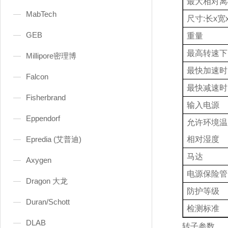
最大相对离
MabTech
尺寸
:长x宽
GEB
重量
最高转速下
Millipore密理博
最快加速时
Falcon
最快减速时
Fisherbrand
输入电源
Eppendorf
允许环境温
Epredia (艾普迪)
相对湿度
马达
Axygen
电源保险管
Dragon 大龙
防护等级
Duran/Schott
检测标准
DLAB
转子参数