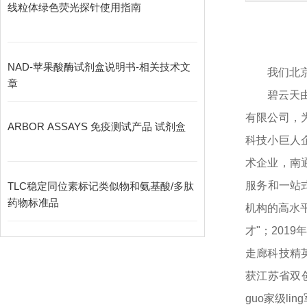
线粒体绿色荧光探针使用指南
NAD-苹果酸酶试剂盒说明书-相关技术文
我们北
章
碧云天
有限公司，为
ARBOR ASSAYS 免疫测试产品 试剂盒
科技小巨人
术企业，南
服务和一站
TLC稳定同位素标记类似物和氨基酸/多肽
药物标准品
机构的高水平
才"；201
走廊科技精
获江苏省双创
guo家级l