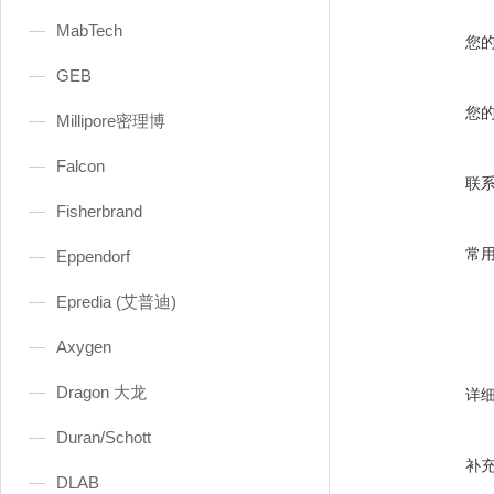
MabTech
您
GEB
您
Millipore密理博
Falcon
联
Fisherbrand
常
Eppendorf
Epredia (艾普迪)
Axygen
Dragon 大龙
详
Duran/Schott
补
DLAB