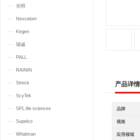
光明
Nexcelom
Kirgen
瑞诚
PALL
RAININ
Streck
产品详情
ScyTek
SPL life sciences
品牌
Supelco
规格
Whatman
应用领域