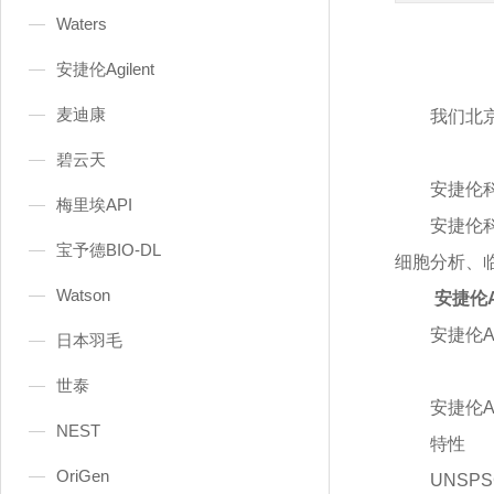
Waters
安捷伦Agilent
麦迪康
我们北
碧云天
安捷伦
梅里埃API
安捷伦
宝予德BIO-DL
细胞分析、
Watson
安捷伦Ag
安捷伦
A
日本羽毛
世泰
安捷伦
A
NEST
特性
OriGen
UNSPS