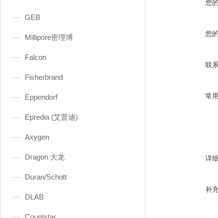
您
GEB
您
Millipore密理博
Falcon
联
Fisherbrand
常
Eppendorf
Epredia (艾普迪)
Axygen
Dragon 大龙
详
Duran/Schott
补
DLAB
Countstar