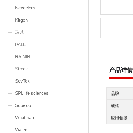
Nexcelom
Kirgen
瑞诚
PALL
RAININ
Streck
产品详情
ScyTek
SPL life sciences
品牌
Supelco
规格
Whatman
应用领域
Waters