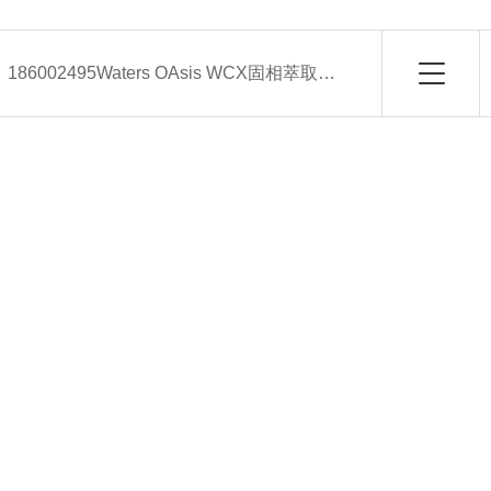
：
186002495Waters OAsis WCX固相萃取小柱-常备现货