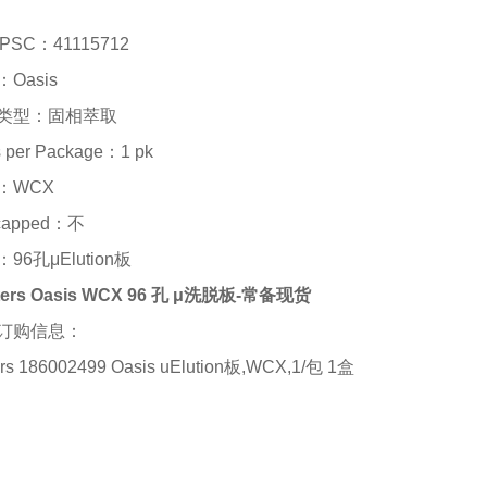
PSC
：
41115712
：
Oasis
类型：固相萃取
s per Package
：
1 pk
：
WCX
capped
：不
：
96孔μElution板
ters Oasis WCX 96 孔 μ洗脱板-常备现货
订购信息：
rs 186002499 Oasis uElution板,WCX,1/包 1盒