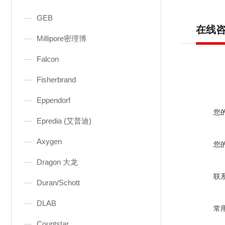
GEB
在线
Millipore密理博
Falcon
Fisherbrand
Eppendorf
您
Epredia (艾普迪)
Axygen
您
Dragon 大龙
联
Duran/Schott
DLAB
常
Countstar