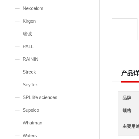
Nexcelom
Kirgen
瑞诚
PALL
RAININ
Streck
产品
ScyTek
SPL life sciences
品牌
Supelco
规格
Whatman
主要用
Waters