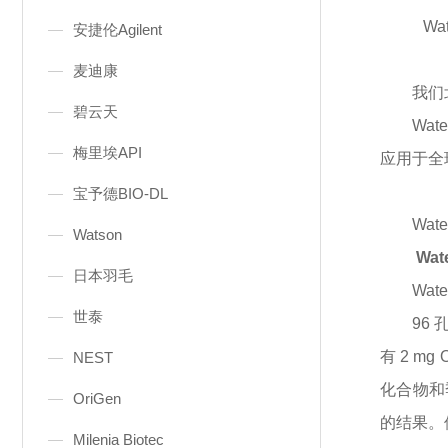
Wat
安捷伦Agilent
麦迪康
我们
碧云天
Wa
梅里埃API
应用于全球的
宝予德BIO-DL
Wate
Watson
Wat
日本羽毛
Wat
世泰
96 
有 2 
NEST
化合物和季
OriGen
的结果。使
Milenia Biotec