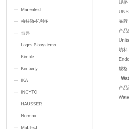
规格
Marienfeld
UNS
梅特勒-托利多
品牌
产品
雷弗
Unit
Logos Biosystems
填料
Kimble
End
Kimberly
规格
Wa
IKA
产品
INCYTO
Wate
HAUSSER
Normax
MabTech