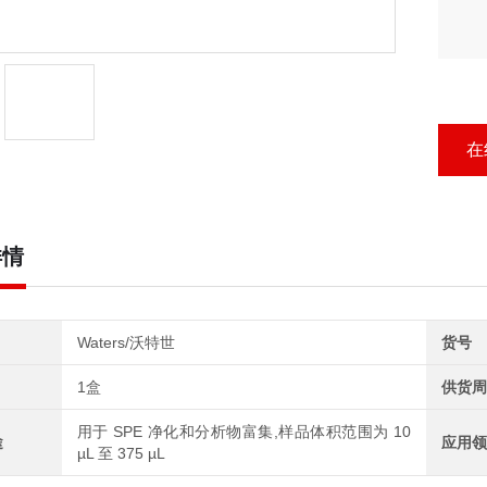
在
详情
Waters/沃特世
货号
1盒
供货周
用于 SPE 净化和分析物富集,样品体积范围为 10
途
应用领
µL 至 375 µL