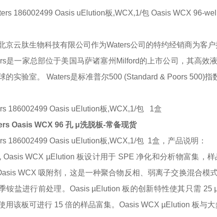
ers 186002499 Oasis uElution板,WCX,1/包 Oasis WCX 96-well µE
北京云肽生物科技有限公司作为
Waters
公司的特约经销商为客户
ters是一家总部位于美国马萨诸塞州Milford的上市公司，
实验室。 Waters是标准普尔500 (Standard & Poors 500
rs 186002499 Oasis uElution板,WCX,1/包 1盒
ers Oasis WCX 96 孔 μ洗脱板-常备现货
ers 186002499 Oasis uElution板,WCX,1/包 1盒，产品说明：
孔 Oasis WCX µElution 板设计用于 SPE 净化和分析物富集，样
mg Oasis WCX 吸附剂，这是一种聚合物反相、弱离子交换
铵盐进行前处理。Oasis µElution 板的创新特性使其只需
用该板可进行 15 倍的样品富集。Oasis WCX µElution