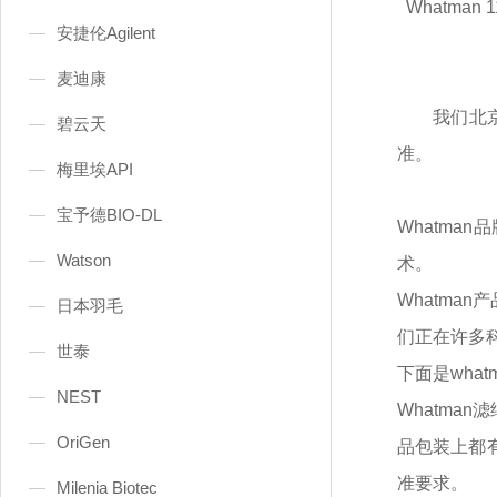
Whatman 1
安捷伦Agilent
麦迪康
我们北
碧云天
准。
梅里埃API
宝予德BIO-DL
Whatma
Watson
术。
Whatma
日本羽毛
们正在许多
世泰
下面是
wha
NEST
Whatma
OriGen
品包装上都
准要求。
Milenia Biotec