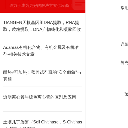
致力于成为更好的解决方案供应商！
常
TIANGEN天根基因组DNA提取，RNA提
取，质粒提取，DNA产物纯化和凝胶回收
详
Adamas有机化合物、有机金属及有机溶
剂-相关技术文章
补
耐热≠可加热！蓝盖试剂瓶的“安全假象”与
真相
透明离心管与棕色离心管的区别及应用
土壤几丁质酶（Soil Chitinase，S-Chitinas