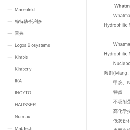
Whatm
Marienfeld
Whatm
梅特勒-托利多
Hydrophil
雷弗
Whatm
Logos Biosystems
Hydrophil
Kimble
Nuc
Kimberly
溶剂(Ivfan
IKA
甲烷、
特点
INCYTO
不吸附
HAUSSER
高化学
Normax
低灰份
MabTech