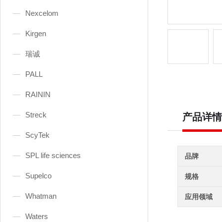
Nexcelom
Kirgen
瑞诚
PALL
RAININ
Streck
产品详情
ScyTek
SPL life sciences
品牌
Supelco
规格
Whatman
应用领域
Waters