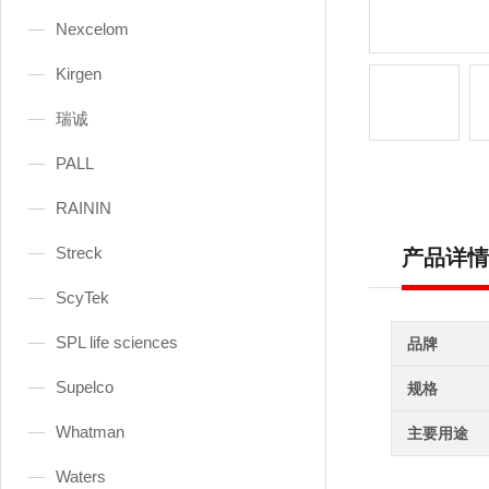
Nexcelom
Kirgen
瑞诚
PALL
RAININ
Streck
产品详情
ScyTek
SPL life sciences
品牌
Supelco
规格
Whatman
主要用途
Waters