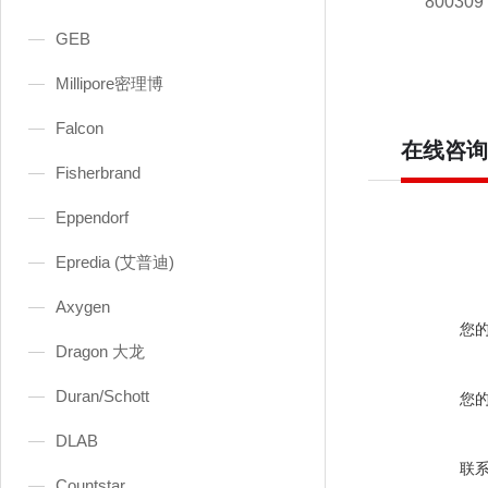
80030
GEB
Millipore密理博
Falcon
在线咨询
Fisherbrand
Eppendorf
Epredia (艾普迪)
Axygen
您
Dragon 大龙
Duran/Schott
您
DLAB
联
Countstar