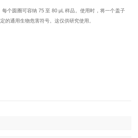
个圆圈可容纳 75 至 80 μL 样品。使用时，将一个盖子
 规定的通用生物危害符号。这仅供研究使用。