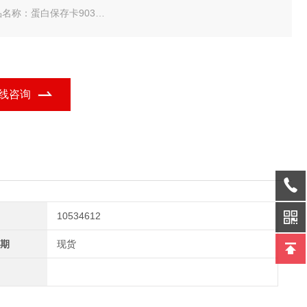
名称：蛋白保存卡903
规格：100/PK
atman 蛋白保存卡903-常备现货
线咨询
10534612
期
现货