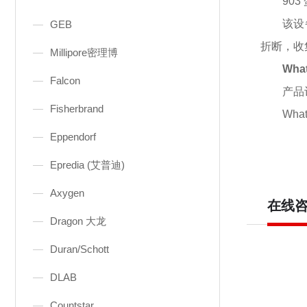
90
该设
GEB
折断，收
Millipore密理博
Wha
Falcon
产品
Fisherbrand
Wha
Eppendorf
Epredia (艾普迪)
Axygen
在线
Dragon 大龙
Duran/Schott
DLAB
Countstar