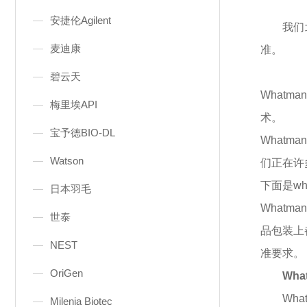
安捷伦Agilent
我们
麦迪康
准。
碧云天
What
梅里埃API
术。
宝予德BIO-DL
What
Watson
们正在许
下面是
w
日本羽毛
Whatm
世泰
品包装上
NEST
准要求。
OriGen
Wha
Wha
Milenia Biotec