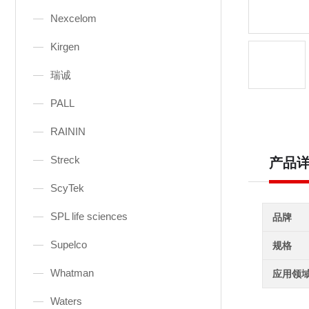
Nexcelom
Kirgen
瑞诚
PALL
RAININ
Streck
产品
ScyTek
SPL life sciences
品牌
Supelco
规格
Whatman
应用领
Waters