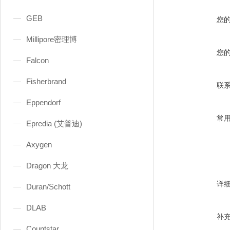
GEB
您
Millipore密理博
您
Falcon
Fisherbrand
联
Eppendorf
常
Epredia (艾普迪)
Axygen
Dragon 大龙
详
Duran/Schott
DLAB
补
Countstar