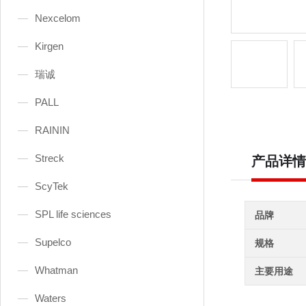
Nexcelom
Kirgen
瑞诚
PALL
RAININ
Streck
产品详情
ScyTek
SPL life sciences
品牌
Supelco
规格
Whatman
主要用途
Waters