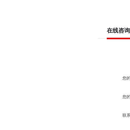
在线咨询
您
您
联