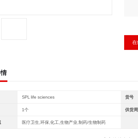
在
详情
SPL life sciences
货号
1个
供货周
域
医疗卫生,环保,化工,生物产业,制药/生物制药