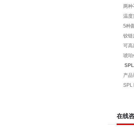
两种
温度
5
种
铰链
可高
琥珀
SPL
产品
SPL
在线