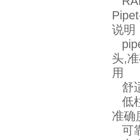
RA
Pipe
说明
pi
头,
用
舒
低
准确
可