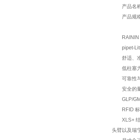
产品名
产品规
RAININ
pipe
舒适、
低柱塞
可靠性
安全的
GLP/
RFI
XLS
头臂以及瑞宁