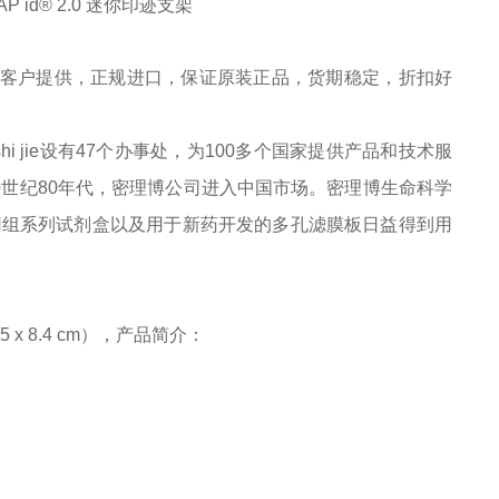
AP id® 2.0 迷你印迹支架
客户提供，正规进口，保证原装正品，货期稳定，折扣好
hi jie
设有
47个办事处，为100多个国家提供产品和技术服
0世纪80年代，密理博公司进入中国市场。
密理博生命科学
因组系列试剂盒以及用于新药开发的多孔滤膜板日益得到用
7.5 x 8.4 cm），产品简介：