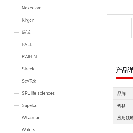
Nexcelom
Kirgen
瑞诚
PALL
RAININ
Streck
产品
ScyTek
SPL life sciences
品牌
Supelco
规格
Whatman
应用领
Waters