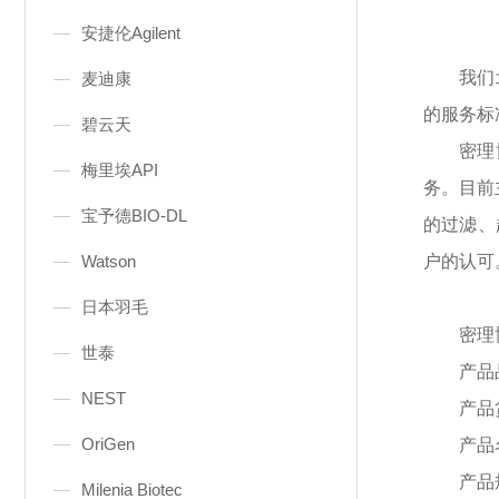
安捷伦Agilent
我们
麦迪康
的服务标
碧云天
密理
梅里埃API
务。目前
宝予德BIO-DL
的过滤、
Watson
户的认可
日本羽毛
密
理
世泰
产品
NEST
产品
OriGen
产品
产品
Milenia Biotec