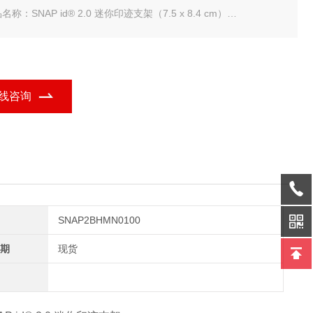
名称：SNAP id® 2.0 迷你印迹支架（7.5 x 8.4 cm）
规格：100pkg
lipore SNAP id® 2.0 迷你印迹支架
线咨询
SNAP2BHMN0100
期
现货