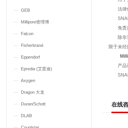
法律
GEB
SNA
Millipore密理博
免责
Falcon
除非
Fisherbrand
限于未经
Mil
Eppendorf
产品
Epredia (艾普迪)
SNA
Axygen
Dragon 大龙
Duran/Schott
在线
DLAB
Countstar