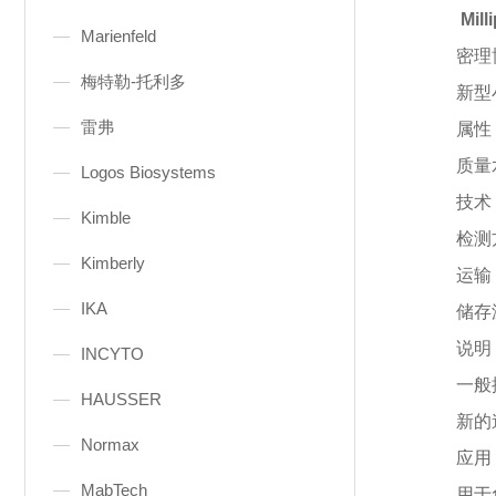
Mil
Marienfeld
密理
梅特勒-托利多
新型
雷弗
属性
质量
Logos Biosystems
技术
Kimble
检测
Kimberly
运输
IKA
储存
说明
INCYTO
一般
HAUSSER
新的
Normax
应用
MabTech
用于