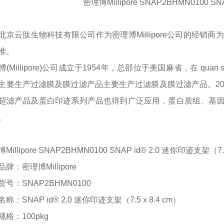
密理博
Millipore
SNAP2BHMN0100
SN
北京云肽生物科技有限公司作为
密理博
Millipore
公司的经销商为
准。
博
(Millipore)公司成立于1954年，总部位于美国麻省，在
quan s
主要生产过滤膜及膜过滤产品
主要生产过滤膜及膜过滤产品。
2
超滤产品及蛋白印迹系列产品也得到广泛应用，蛋白质组、基
。
博
Millipore SNAP2BHMN0100 SNAP id® 2.0 迷你印迹支架（
品牌：
密理博
Millipore
货号：
SNAP2BHMN0100
名称：
SNAP id® 2.0 迷你印迹支架（7.5 x 8.4 cm）
规格：
100
pk
g