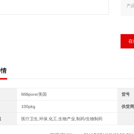
产品
产品
Mil
在
详情
Millipore/美国
货号
100pkg
供货周
域
医疗卫生,环保,化工,生物产业,制药/生物制药