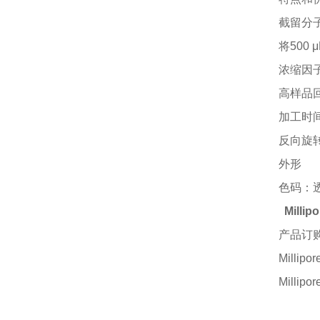
截留分
将
500 
浓缩因
高样品
加工时
反向旋
外形
色码：
Mill
产品订
Millip
Millip