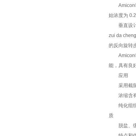
Amic
始浓度为 0.2
垂直设
zui da
的反向旋转
Amic
能，具有良
应用
采用截
浓缩含
纯化组
质
脱盐、
特点和