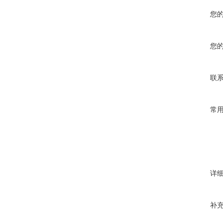
您
您
联
常
详
补