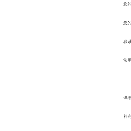
您
您
联
常
详
补