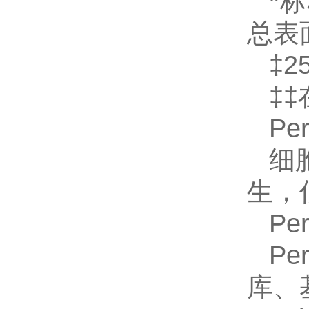
*
总
‡
‡‡
Pe
细
生，
Pe
Pe
库、