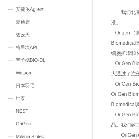
安捷伦Agilent
我们北
麦迪康
准。
Orige
碧云天
Biomed
梅里埃API
细胞扩增和
宝予德BIO-DL
OriGe
Watson
大通过了注
OriGe
日本羽毛
OriGen
世泰
Biomed
NEST
OriGe
OriGen
品。我们致
OriG
Milenia Biotec