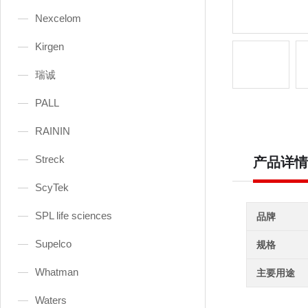
Nexcelom
Kirgen
瑞诚
PALL
RAININ
Streck
产品详情
ScyTek
SPL life sciences
品牌
Supelco
规格
Whatman
主要用途
Waters