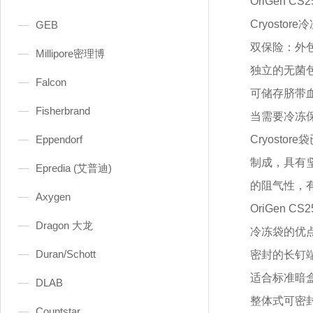
OriGen
CS2
Cryosto
GEB
双保险：外
Millipore密理博
独立的无菌
Falcon
可储存脐带
Fisherbrand
当需要冷冻
Eppendorf
Cryost
制成，具有
Epredia (艾普迪)
的阻气性，
Axygen
OriGen
CS2
Dragon 大龙
冷冻袋的优
Duran/Schott
密封的长钉
适合标准暗
DLAB
整体式可密
Countstar