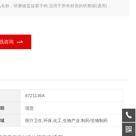
品名称：研磨罐盖旋紧手柄,适用于所有材质的研磨罐(通用)
品规格：件
O-DL 研磨罐盖旋紧手柄-常备现货
线咨询
8721136A
期
现货
域
医疗卫生,环保,化工,生物产业,制药/生物制药