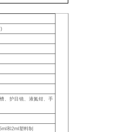
)
冻槽、护目镜、液氮钳、手
ml和2ml塑料制