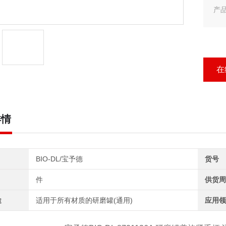
产
产
BI
在
详情
BIO-DL/宝予德
货号
件
供货周
途
适用于所有材质的研磨罐(通用)
应用领