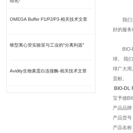
组化-
OMEGA Buffer P1/P2/P3-相关技术文章
我们
好的服务
锥型离心管实验室与工业的“分离利器”
BI
球。 我
球广大用
Avidity生物素蛋白连接酶-相关技术文章
贡献。
BIO-D
宝予德
B
产品品牌
产品货号
产品名称