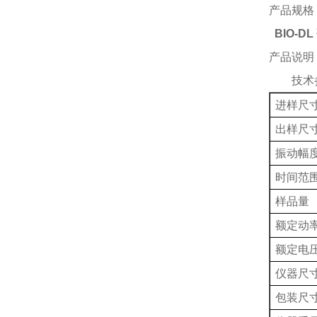
产品规格
BIO-
产品说明
技术
进样尺
出样尺
振动幅
时间
范
样品量
额定动
额定电
仪器尺
包装尺