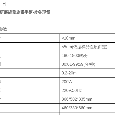
：件
DL 研磨罐盖旋紧手柄-常备现货
：
参数
寸
<10mm
寸
<5um(依据样品性质而定)
度
180-1800转/分
围
00:01-99:59(分/秒)
0.2-20ml
率
200W
压
220V,50Hz
寸
366*502*335mm
寸
460*380*660mm