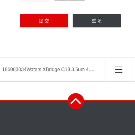
：
186003034Waters XBridge C18 3.5um 4.6x150mm色谱柱