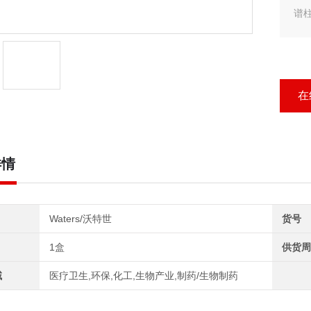
谱柱
Wat
在
详情
Waters/沃特世
货号
1盒
供货周
域
医疗卫生,环保,化工,生物产业,制药/生物制药