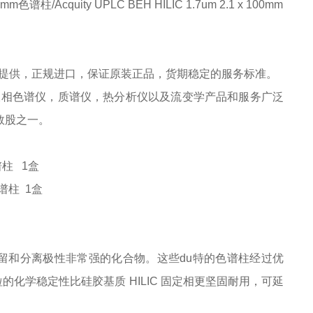
 50mm色谱柱/Acquity UPLC BEH HILIC 1.7um 2.1 x 100mm
提供，正规进口，保证原装正品，货期稳定的服务标准。
其高效液相色谱仪，质谱仪，热分析仪以及流变学产品和服务广泛
)指数股之一。
m色谱柱 1盒
mm色谱柱 1盒
设计用于保留和分离极性非常强的化合物。这些du特的色谱柱经过优
颗粒的化学稳定性比硅胶基质 HILIC 固定相更坚固耐用，可延