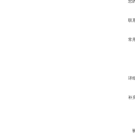
您
联
常
详
补