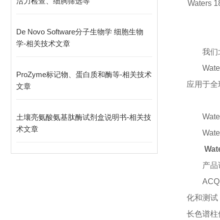
活力检查、细朐筛选等
Waters 
De Novo Software分子生物学 细胞生物
学-相关技术文章
我们
Wa
ProZyme标记物、蛋白质和酶等-相关技术
应用于全球的
文章
Wate
土壤亮氨酸氨基肽酶试剂盒说明书-相关技
术文章
Wate
Wat
产品
AC
化和测试，
长色谱柱