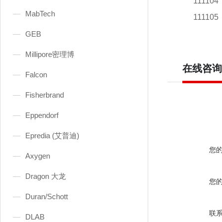
11110
MabTech
111105
GEB
Millipore密理博
在线咨询
Falcon
Fisherbrand
Eppendorf
Epredia (艾普迪)
您
Axygen
Dragon 大龙
您
Duran/Schott
联
DLAB