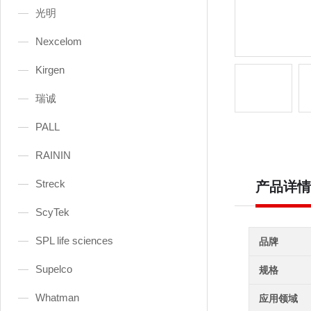
光明
Nexcelom
Kirgen
瑞诚
PALL
RAININ
Streck
产品详情
ScyTek
SPL life sciences
品牌
Supelco
规格
Whatman
应用领域