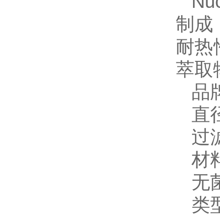
N
制成
耐热
萃取
品
直
过
材
无
类