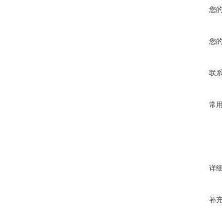
您
您
联
常
详
补