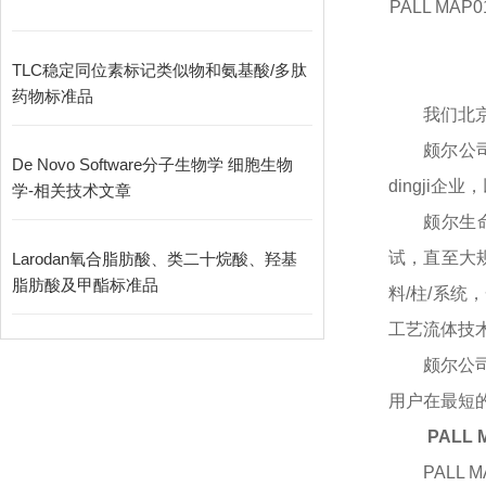
PALL MAP0
TLC稳定同位素标记类似物和氨基酸/多肽
药物标准品
我们北
颇尔公
De Novo Software分子生物学 细胞生物
dingji企
学-相关技术文章
颇尔生
试，直至大
Larodan氧合脂肪酸、类二十烷酸、羟基
脂肪酸及甲酯标准品
料/柱/系
工艺流体技
颇尔公
用户在最短
PALL
PALL 