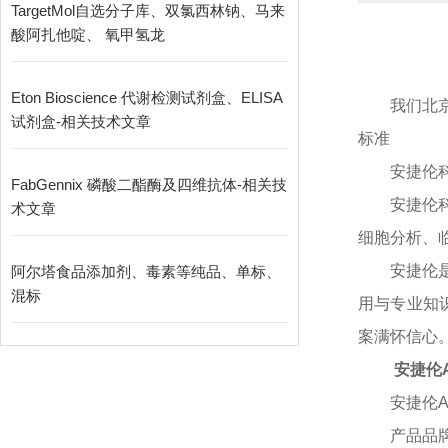
TargetMol自选分子库、双氯西林钠、马来
酸阿扎他啶、 氧甲氢龙
Eton Bioscience 代谢检测试剂盒、ELISA
我们北
试剂盒-相关技术文章
标准
安捷伦
FabGennix 磷酸二酯酶及四维抗体-相关技
安捷伦
术文章
细胞分析、
安捷伦
阿尔塔食品添加剂、毒素等纯品、单标、
混标
用与专业知
案满怀信心
安捷伦A
安捷伦
产品品