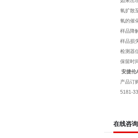
如果出
氧扩散
氧的催
样品降
样品损
检测器
保留时
安捷伦A
产品订
5181-
在线咨询