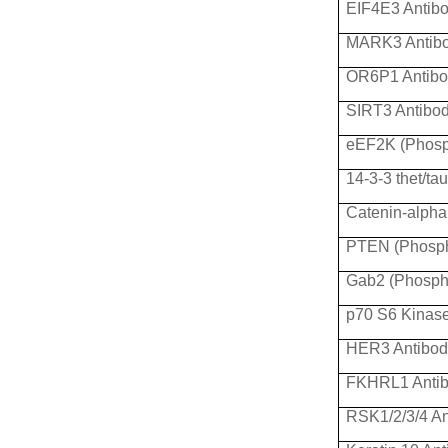
EIF4E3 Antib
MARK3 Antib
OR6P1 Antibo
SIRT3 Antibo
eEF2K (Phosp
14-3-3 thet/t
Catenin-alpha
PTEN (Phosph
Gab2 (Phosph
p70 S6 Kinase
HER3 Antibod
FKHRL1 Anti
RSK1/2/3/4 An