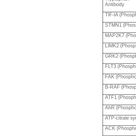
Antibody
TIF-IA (Phosp
STMN1 (Phosp
MAP2K7 (Phos
LIMK2 (Phosp
GRK2 (Phosph
FLT3 (Phospho
FAK (Phospho
B-RAF (Phosp
ATF1 (Phosph
AhR (Phospho
ATP-citrate s
ACK (Phospho