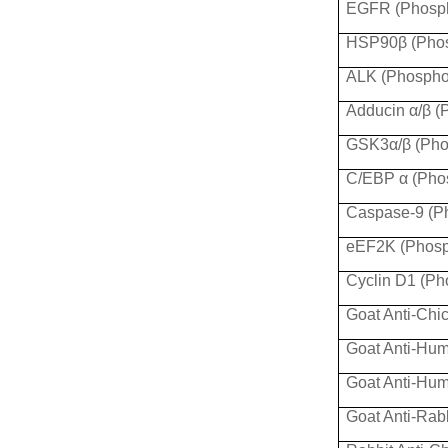
EGFR (Phosph
HSP90β (Phos
ALK (Phospho
Adducin α/β (
GSK3α/β (Pho
C/EBP α (Pho
Caspase-9 (P
eEF2K (Phosp
Cyclin D1 (Ph
Goat Anti-Chi
Goat Anti-Hu
Goat Anti-Hum
Goat Anti-Rab