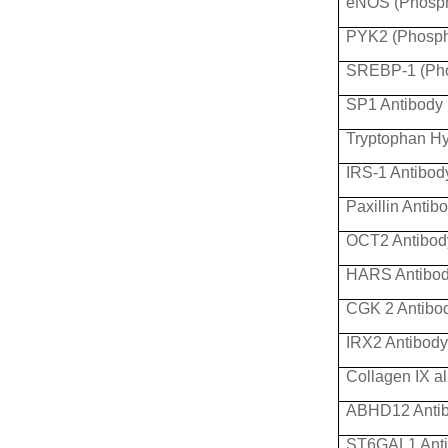
eNOS (Phosph
PYK2 (Phosph
SREBP-1 (Pho
SP1 Antibody
Tryptophan Hy
IRS-1 Antibod
Paxillin Antib
OCT2 Antibod
HARS Antibo
CGK 2 Antibo
IRX2 Antibody
Collagen IX a
ABHD12 Anti
ST6GAL1 Ant