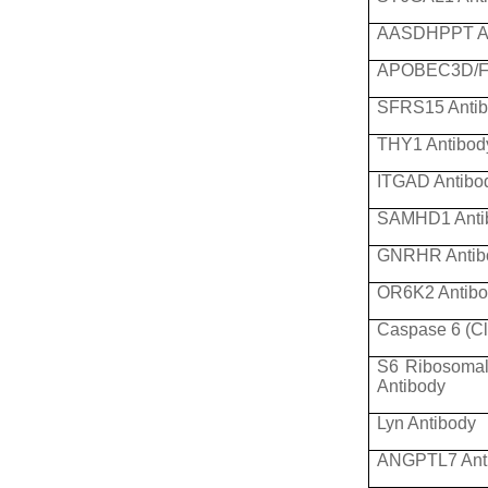
AASDHPPT An
APOBEC3D/F 
SFRS15 Anti
THY1 Antibod
ITGAD Antibo
SAMHD1 Anti
GNRHR Antib
OR6K2 Antibo
Caspase 6 (C
S6 Ribosomal
Antibody
Lyn Antibody
ANGPTL7 Ant