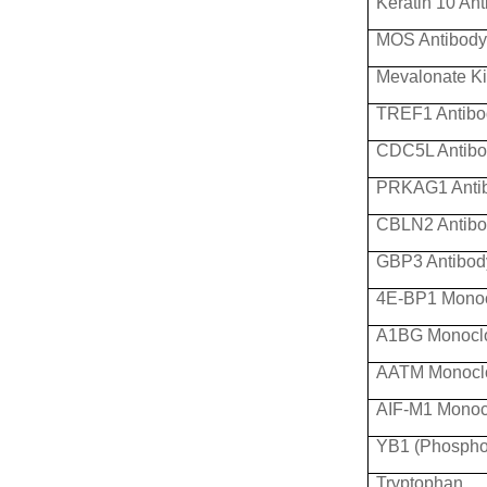
Keratin 10 An
MOS Antibody
Mevalonate Ki
TREF1 Antibo
CDC5L Antibo
PRKAG1 Anti
CBLN2 Antibo
GBP3 Antibod
4E-BP1 Monoc
A1BG Monoclo
AATM Monoclo
AIF-M1 Monoc
YB1 (Phospho
Tryptophan 