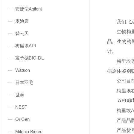
安捷伦Agilent
麦迪康
我们北
生物梅
碧云天
品。生物梅
梅里埃API
计。
宝予德BIO-DL
梅里埃
Watson
病原体鉴别
公司目
日本羽毛
梅里埃
世泰
API
NEST
梅里埃
OriGen
产品品
产品货
Milenia Biotec