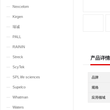
Nexcelom
Kirgen
瑞诚
PALL
RAININ
Streck
产品详情
ScyTek
SPL life sciences
品牌
Supelco
规格
Whatman
应用领域
Waters