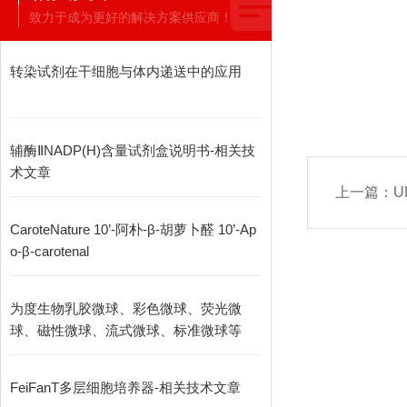
致力于成为更好的解决方案供应商！
转染试剂在干细胞与体内递送中的应用
辅酶ⅡNADP(H)含量试剂盒说明书-相关技
术文章
上一篇：
U
CaroteNature 10’-阿朴-β-胡萝卜醛 10’‐Ap
o‐β‐carotenal
为度生物乳胶微球、彩色微球、荧光微
球、磁性微球、流式微球、标准微球等
FeiFanT多层细胞培养器-相关技术文章