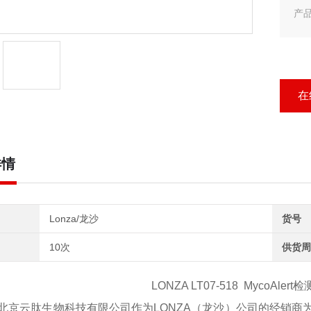
产品
英文名
产品
LO
在
详情
Lonza/龙沙
货号
10次
供货周
LONZA
LT07-
5
18
MycoAler
北京云肽生物科技有限公司作为
LONZA（龙沙）公司的经销