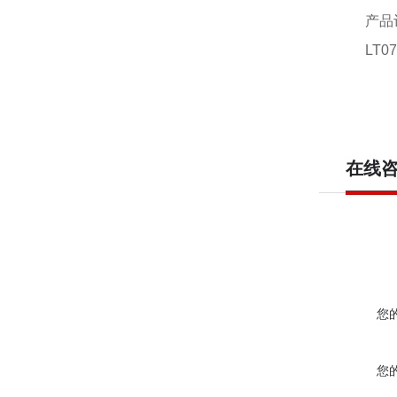
产品
LT0
在线
您
您