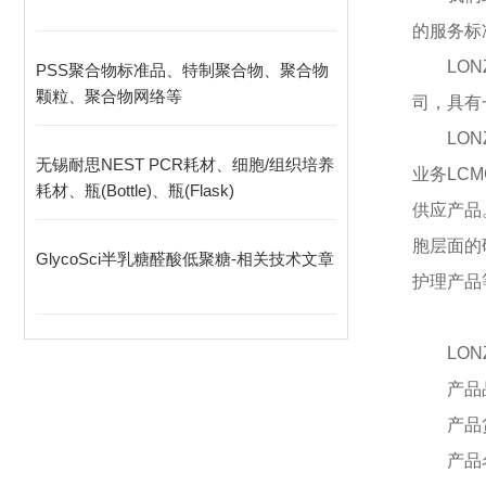
的服务标
LO
PSS聚合物标准品、特制聚合物、聚合物
颗粒、聚合物网络等
司，具有
LO
无锡耐思NEST PCR耗材、细胞/组织培养
业务LC
耗材、瓶(Bottle)、瓶(Flask)
供应产品
胞层面的
GlycoSci半乳糖醛酸低聚糖-相关技术文章
护理产品
LON
产品
产品
产品