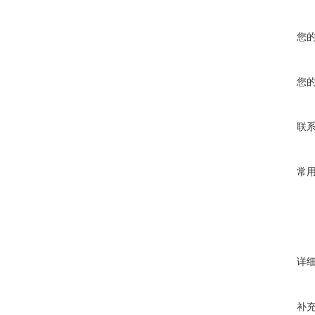
您
您
联
常
详
补