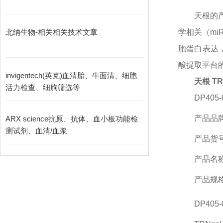
天根的
北纳生物-相关相关技术文章
学相关（m
胞蛋白表达
酸提取平台
invigentech(英克)血清胎、牛面清、细胞
天根 T
活力检查、细朐筛选等
DP405
产品品
ARX science抗原、抗体、血小板功能检
测试剂、血清/血浆
产品货
产品名
产品规
DP405