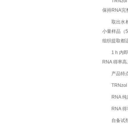
TRNz
保持RNA
取出水
小量样品（5
组织提取都
1 h 
RNA 得率高
产品特
TRNz
RNA 
RNA
自备试